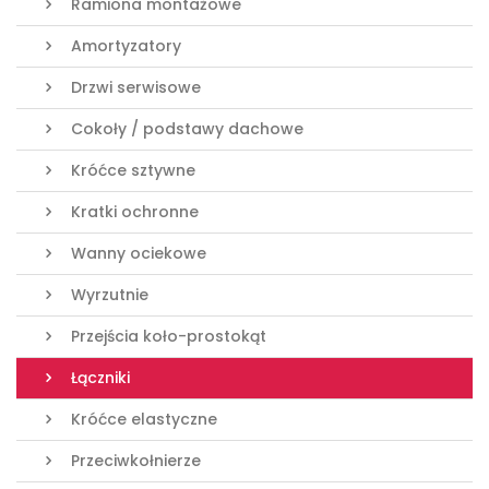
Ramiona montażowe
Amortyzatory
Drzwi serwisowe
Cokoły / podstawy dachowe
Króćce sztywne
Kratki ochronne
Wanny ociekowe
Wyrzutnie
Przejścia koło-prostokąt
Łączniki
Króćce elastyczne
Przeciwkołnierze