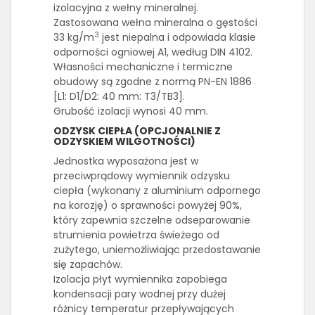
izolacyjna z wełny mineralnej.
Zastosowana wełna mineralna o gęstości
3
33 kg/m
jest niepalna i odpowiada klasie
odporności ogniowej A1, według DIN 4102.
Własności mechaniczne i termiczne
obudowy są zgodne z normą PN-EN 1886
[L1: D1/D2: 40 mm: T3/TB3].
Grubość izolacji wynosi 40 mm.
ODZYSK CIEPŁA (OPCJONALNIE Z
ODZYSKIEM WILGOTNOŚCI)
Jednostka wyposażona jest w
przeciwprądowy wymiennik odzysku
ciepła (wykonany z aluminium odpornego
na korozję) o sprawności powyżej 90%,
który zapewnia szczelne odseparowanie
strumienia powietrza świeżego od
zużytego, uniemożliwiając przedostawanie
się zapachów.
Izolacja płyt wymiennika zapobiega
kondensacji pary wodnej przy dużej
różnicy temperatur przepływających