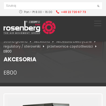
Pon - Pt 8.00 - 16.00
+48 22 720 67 73
Strona główna
Akcesoria
Akcesoria Elektryczne
regulatory / sterowniki
przetwornice częstotliwości
E800
AKCESORIA
E800