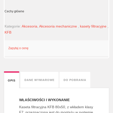
Cechy główne
Kategorie:
Akcesoria
,
Akcesoria mechaniczne
,
kasety filtracyjne
,
KFB
Zapytaj o cenę
DANE WYMIAROWE
DO POBRANIA
OPIS
WŁAŚCIWOŚCI I WYKONANIE
Kaseta filtracyjna KFB 80x50, z wkładem klasy
F7, przeznaczona jest do montażu w systemie