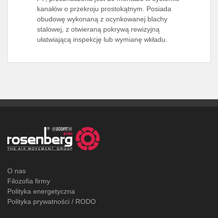
kanałów o przekroju prostokątnym. Posiada
obudowę wykonaną z ocynkowanej blachy
stalowej, z otwieraną pokrywą rewizyjną
ułatwiającą inspekcję lub wymianę wkładu.
O nas
Filozofia firmy
Polityka energetyczna
Polityka prywatności / RODO