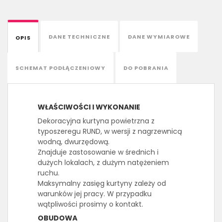
DANE TECHNICZNE
DANE WYMIAROWE
OPIS
SCHEMAT PODŁĄCZENIOWY
DO POBRANIA
WŁAŚCIWOŚCI I WYKONANIE
Dekoracyjna kurtyna powietrzna z
typoszeregu RUND, w wersji z nagrzewnicą
wodną, dwurzędową.
Znajduje zastosowanie w średnich i
dużych lokalach, z dużym natężeniem
ruchu.
Maksymalny zasięg kurtyny zależy od
warunków jej pracy. W przypadku
wątpliwości prosimy o kontakt.
OBUDOWA