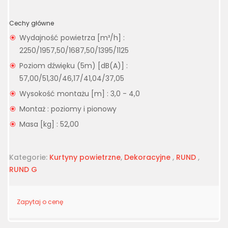
Cechy główne
Wydajność powietrza [m³/h] :
2250/1957,50/1687,50/1395/1125
Poziom dźwięku (5m) [dB(A)] :
57,00/51,30/46,17/41,04/37,05
Wysokość montażu [m] : 3,0 - 4,0
Montaż : poziomy i pionowy
Masa [kg] : 52,00
Kategorie:
Kurtyny powietrzne
,
Dekoracyjne
,
RUND
,
RUND G
Zapytaj o cenę