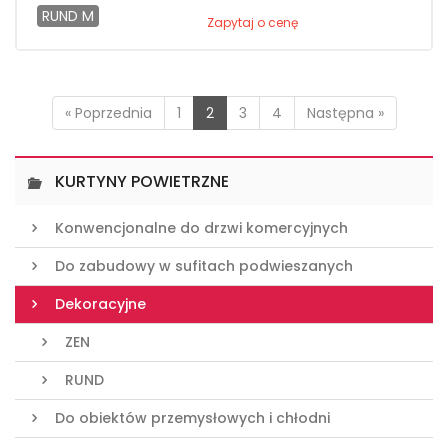
RUND M
Zapytaj o cenę
« Poprzednia
1
2
3
4
Następna »
KURTYNY POWIETRZNE
Konwencjonalne do drzwi komercyjnych
Do zabudowy w sufitach podwieszanych
Dekoracyjne
ZEN
RUND
Do obiektów przemysłowych i chłodni