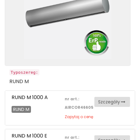
Typoszereg:
RUND M
RUND M 1000 A
nr art.:
Szczegóły
AIRCOR46605
RUND M
Zapytaj o cenę
RUND M 1000 E
nr art.: